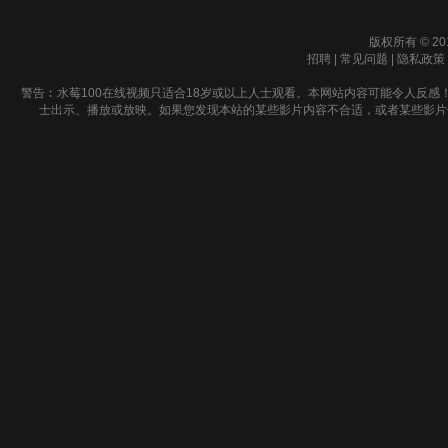
版权所有 © 20
招聘
|
常见问题
|
隐私政策
警告︰水莓100在线视频只适合18岁或以上人士观看。本网站内容可能令人反感
士出示、播放或放映。如果您发现本站的某些影片内容不合适，或者某些影片侵犯了您