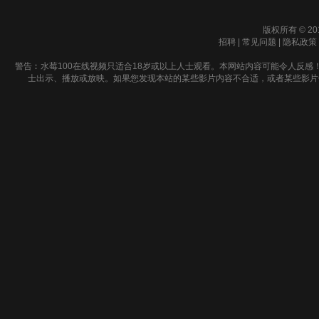
版权所有 © 20
招聘
|
常见问题
|
隐私政策
警告︰水莓100在线视频只适合18岁或以上人士观看。本网站内容可能令人反感
士出示、播放或放映。如果您发现本站的某些影片内容不合适，或者某些影片侵犯了您